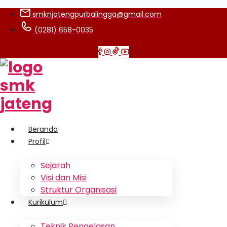
smknjatengpurbalingga@gmail.com
(0281) 658-0035
Beranda
Profil
Sejarah
Visi dan Misi
Struktur Organisasi
Kurikulum
Teknik Pengelasan