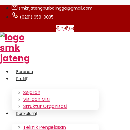
smknjatengpurbalingga@gmail.com
(0281) 658-0035
Beranda
Profil
Sejarah
Visi dan Misi
Struktur Organisasi
Kurikulum
Teknik Pengelasan