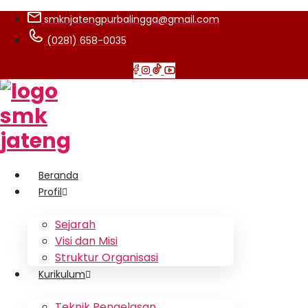
smknjatengpurbalingga@gmail.com
(0281) 658-0035
Beranda
Profil
Sejarah
Visi dan Misi
Struktur Organisasi
Kurikulum
Teknik Pengelasan