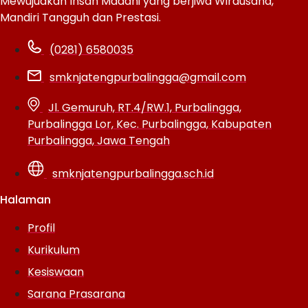
Mewujudkan Insan Madani yang berjiwa Wirausaha,
Mandiri Tangguh dan Prestasi.
(0281) 6580035
smknjatengpurbalingga@gmail.com
Jl. Gemuruh, RT.4/RW.1, Purbalingga,
Purbalingga Lor, Kec. Purbalingga, Kabupaten
Purbalingga, Jawa Tengah
smknjatengpurbalingga.sch.id
Halaman
Profil
Kurikulum
Kesiswaan
Sarana Prasarana