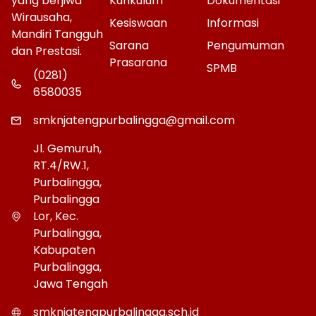
yang berjiwa
Kurikulum
Dokumentasi
Wirausaha,
Kesiswaan
Informasi
Mandiri Tangguh
Sarana
Pengumuman
dan Prestasi.
Prasarana
SPMB
(0281)
6580035
smknjatengpurbalingga@gmail.com
Jl. Gemuruh,
RT.4/RW.1,
Purbalingga,
Purbalingga
Lor, Kec.
Purbalingga,
Kabupaten
Purbalingga,
Jawa Tengah
smknjatengpurbalingga.sch.id