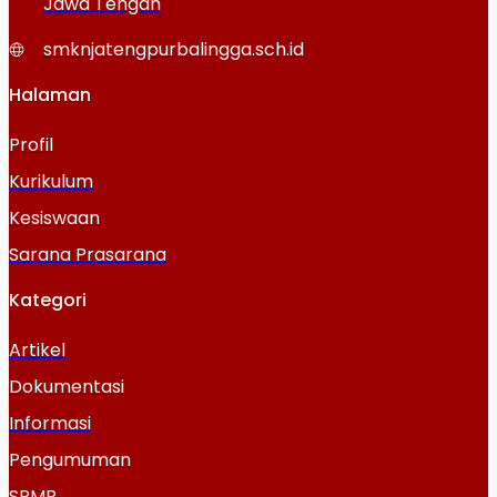
Jawa Tengah
smknjatengpurbalingga.sch.id
Halaman
Profil
Kurikulum
Kesiswaan
Sarana Prasarana
Kategori
Artikel
Dokumentasi
Informasi
Pengumuman
SPMB