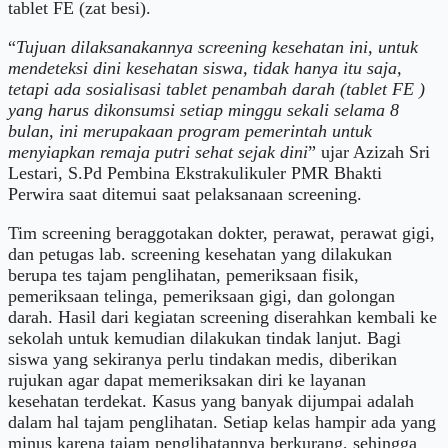
tablet FE (zat besi).
“
Tujuan dilaksanakannya screening kesehatan ini, untuk
mendeteksi dini kesehatan siswa, tidak hanya itu saja,
tetapi ada sosialisasi tablet penambah darah (tablet FE )
yang harus dikonsumsi setiap minggu sekali selama 8
bulan, ini merupakaan program pemerintah untuk
menyiapkan remaja putri sehat sejak dini
” ujar Azizah Sri
Lestari, S.Pd Pembina Ekstrakulikuler PMR Bhakti
Perwira saat ditemui saat pelaksanaan screening.
Tim screening beraggotakan dokter, perawat, perawat gigi,
dan petugas lab. screening kesehatan yang dilakukan
berupa tes tajam penglihatan, pemeriksaan fisik,
pemeriksaan telinga, pemeriksaan gigi, dan golongan
darah. Hasil dari kegiatan screening diserahkan kembali ke
sekolah untuk kemudian dilakukan tindak lanjut. Bagi
siswa yang sekiranya perlu tindakan medis, diberikan
rujukan agar dapat memeriksakan diri ke layanan
kesehatan terdekat. Kasus yang banyak dijumpai adalah
dalam hal tajam penglihatan. Setiap kelas hampir ada yang
minus karena tajam penglihatannya berkurang, sehingga