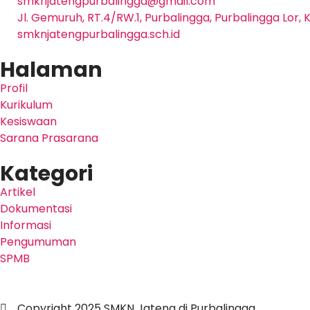
smknjatengpurbalingga@gmail.com
Jl. Gemuruh, RT.4/RW.1, Purbalingga, Purbalingga Lor
smknjatengpurbalingga.sch.id
Halaman
Profil
Kurikulum
Kesiswaan
Sarana Prasarana
Kategori
Artikel
Dokumentasi
Informasi
Pengumuman
SPMB
Copyright 2025 SMKN Jateng di Purbalingga