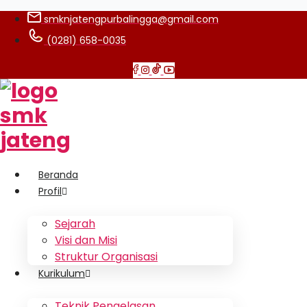
smknjatengpurbalingga@gmail.com
(0281) 658-0035
Beranda
Profil
Sejarah
Visi dan Misi
Struktur Organisasi
Kurikulum
Teknik Pengelasan