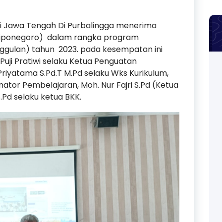
ri Jawa Tengah Di Purbalingga menerima
 Diponegoro) dalam rangka program
gulan) tahun 2023. pada kesempatan ini
 Puji Pratiwi selaku Ketua Penguatan
riyatama S.Pd.T M.Pd selaku Wks Kurikulum,
inator Pembelajaran, Moh. Nur Fajri S.Pd (Ketua
Pd selaku ketua BKK.